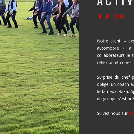
ACTIV
15 - 10 - 2019
Notre client, « e
automobile », a 
collaborateurs le 
réflexion et cohési
Surprise du chef 
oblige, un coach a
le fameux Haka. Ap
du groupe s’est prê
Suivez-nous sur
Fa