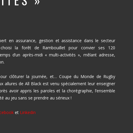
ITÉS »
xpert en assurance, gestion et assistance dans le secteur
choisi la forêt de Rambouillet pour convier ses 120
temps d’un après-midi « multi-activités », mêlant adresse,
on.
pour clôturer la journée, et… Coupe du Monde de Rugby
ux allures de All Black est venu spécialement leur enseigner
rès avoir appris les paroles et la chorégraphie, l’ensemble
té au jeu sans se prendre au sérieux !
cebook
et
Linkedin