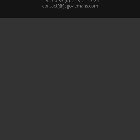
Tél. : 00 33 (0) 2 43 21 13 24
contact[@]cgo-lemans.com