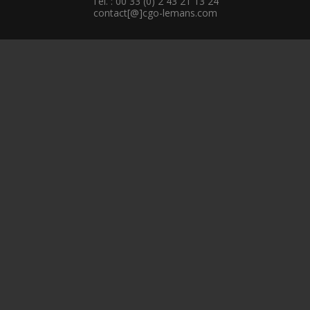
Tél. : 00 33 (0) 2 43 21 13 24
contact[@]cgo-lemans.com