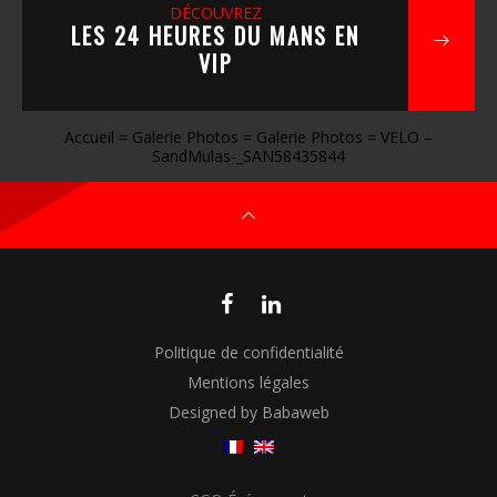
DÉCOUVREZ
LES 24 HEURES DU MANS EN
VIP
Accueil
=
Galerie Photos
=
Galerie Photos
=
VELO –
SandMulas-_SAN58435844
Politique de confidentialité
Mentions légales
Designed by Babaweb