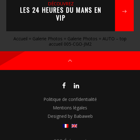
DÉCOUVREZ
LES 24 HEURES DU MANS EN
VIP
Accueil
=
Galerie Photos
=
Galerie Photos
=
AUTO – top
accueil 005-CGO-JM2
Politique de confidentialité
Mentions légales
Designed by Babaweb